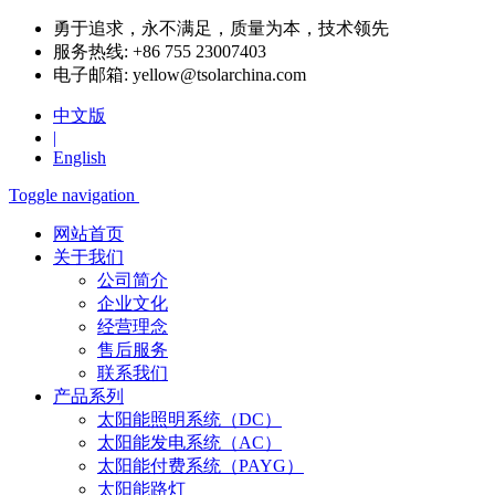
勇于追求，永不满足，质量为本，技术领先
服务热线:
+86 755 23007403
电子邮箱:
yellow@tsolarchina.com
中文版
|
English
Toggle navigation
网站首页
关于我们
公司简介
企业文化
经营理念
售后服务
联系我们
产品系列
太阳能照明系统（DC）
太阳能发电系统（AC）
太阳能付费系统（PAYG）
太阳能路灯