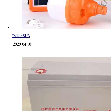
Tsolar SLB
2020-04-10