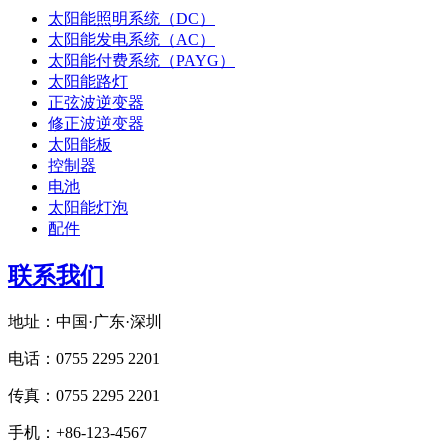
太阳能照明系统（DC）
太阳能发电系统（AC）
太阳能付费系统（PAYG）
太阳能路灯
正弦波逆变器
修正波逆变器
太阳能板
控制器
电池
太阳能灯泡
配件
联系我们
地址：中国·广东·深圳
电话：0755 2295 2201
传真：0755 2295 2201
手机：+86-123-4567