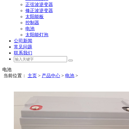
正弦波逆变器
修正波逆变器
太阳能板
控制器
电池
太阳能灯泡
公司新闻
常见问题
联系我们
电池
当前位置：
主页
>
产品中心
>
电池
>