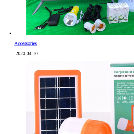
Accessories
2020-04-10